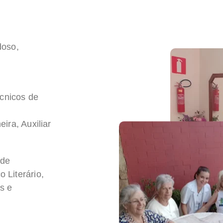
doso,
cnicos de
ira, Auxiliar
 de
 Literário,
s e