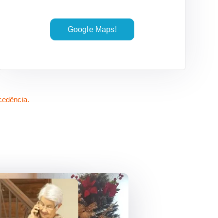
Google Maps!
cedência.