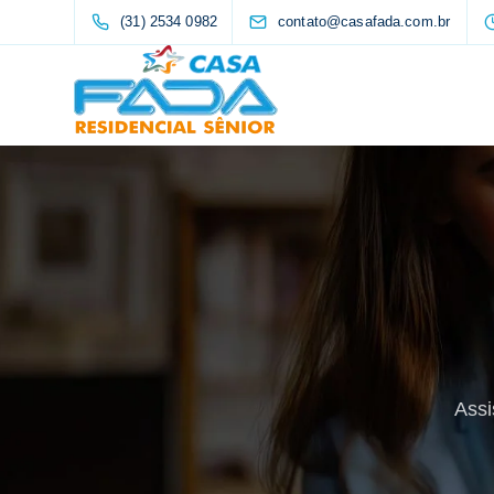
(31) 2534 0982
contato@casafada.com.br
Assi